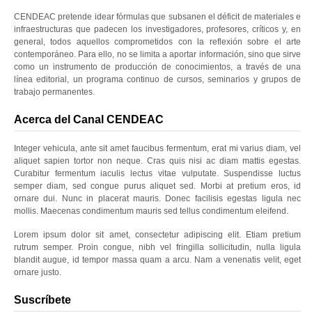
CENDEAC pretende idear fórmulas que subsanen el déficit de materiales e
infraestructuras que padecen los investigadores, profesores, críticos y, en
general, todos aquellos comprometidos con la reflexión sobre el arte
contemporáneo. Para ello, no se limita a aportar información, sino que sirve
como un instrumento de producción de conocimientos, a través de una
línea editorial, un programa continuo de cursos, seminarios y grupos de
trabajo permanentes.
Acerca del Canal CENDEAC
Integer vehicula, ante sit amet faucibus fermentum, erat mi varius diam, vel
aliquet sapien tortor non neque. Cras quis nisi ac diam mattis egestas.
Curabitur fermentum iaculis lectus vitae vulputate. Suspendisse luctus
semper diam, sed congue purus aliquet sed. Morbi at pretium eros, id
ornare dui. Nunc in placerat mauris. Donec facilisis egestas ligula nec
mollis. Maecenas condimentum mauris sed tellus condimentum eleifend.
Lorem ipsum dolor sit amet, consectetur adipiscing elit. Etiam pretium
rutrum semper. Proin congue, nibh vel fringilla sollicitudin, nulla ligula
blandit augue, id tempor massa quam a arcu. Nam a venenatis velit, eget
ornare justo.
Suscríbete