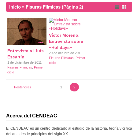
Inicio
»
Fisuras Fílmicas
(Página 2)
Víctor Moreno.
Entrevista sobre
«Holidays»
Entrevista a Lluís
20 de octubre de 2011
Escartín
Fisuras Fílmicas
,
Primer
1 de diciembre de 2011
ciclo
Fisuras Fílmicas
,
Primer
ciclo
← Posteriores
1
2
Acerca del CENDEAC
El CENDEAC es un centro dedicado al estudio de la historia, teoría y crítica
del arte desde principios del siglo XX.